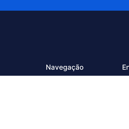
Navegação
E
Nossas Soluções
Av.
Lon
Con
con
R
ra
to