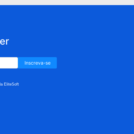
er
Inscreva-se
a EliteSoft