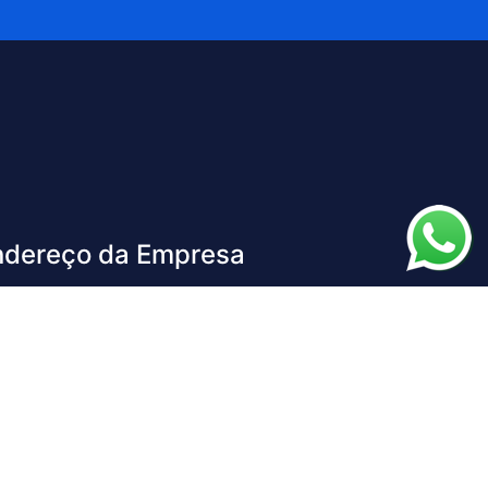
ndereço da Empresa
 Pres. Castelo Branco, 2075 | Presidente |
drina - PR
tato
tato@elitesoft.com.br
edes Sociais